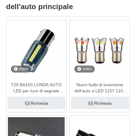
dell'auto principale
video
video
T20 BA15S LONDA AUTO
Nuovi bulbi di inversione
LED per luce di segnale
dell'auto a LED 1157 1156
inversa/girazione
con luminescenza a doppia
lato
Richiesta
Richiesta