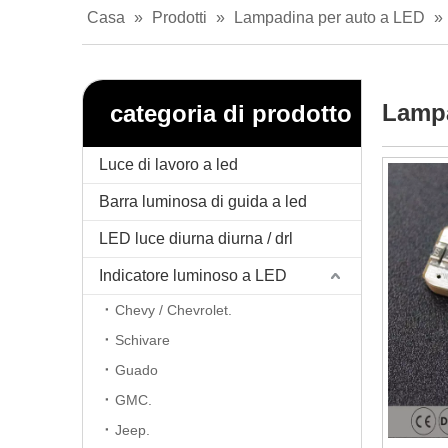
Casa
»
Prodotti
»
Lampadina per auto a LED
»
Lampa
categoria di prodotto
Luce di lavoro a led
Barra luminosa di guida a led
LED luce diurna diurna / drl
Indicatore luminoso a LED
Chevy / Chevrolet.
Schivare
Guado
GMC.
Jeep.