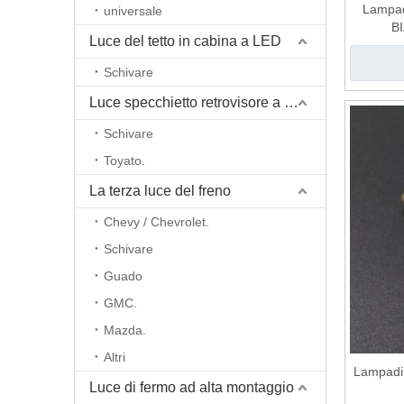
Lampad
universale
B
Luce del tetto in cabina a LED
Schivare
Luce specchietto retrovisore a retrovisore a LED
Schivare
Toyato.
La terza luce del freno
Chevy / Chevrolet.
Schivare
Guado
GMC.
Mazda.
Altri
Lampadi
Luce di fermo ad alta montaggio