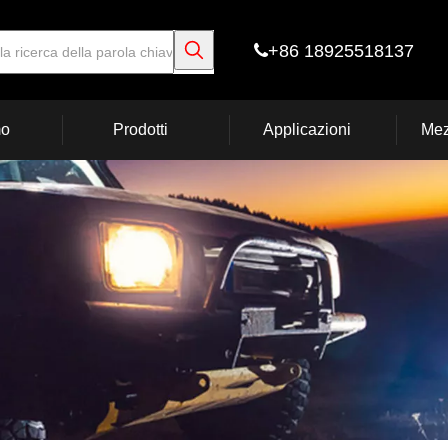
+86 18925518137

mo
Prodotti
Applicazioni
Mez