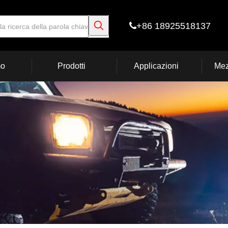
+86 18925518137

mo
Prodotti
Applicazioni
Mez