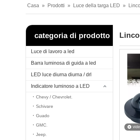
Casa
»
Prodotti
»
Luce della targa LED
»
Linco
Linco
categoria di prodotto
Luce di lavoro a led
Barra luminosa di guida a led
LED luce diurna diurna / drl
Indicatore luminoso a LED
Chevy / Chevrolet.
Schivare
Guado
GMC.
vid
Jeep.