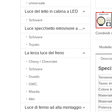
universale
Luce del tetto in cabina a LED
Schivare
Luce specchietto retrovisore a retrovisore a LED
Condividi 
Schivare
Toyato.
Modello
La terza luce del freno
Descriz
Chevy / Chevrolet.
Speci
Schivare
Guado
Tensione
Tasso i
GMC.
Colore b
Mazda.
Material
Altri
Materiale
Luce di fermo ad alta montaggio
Potenza