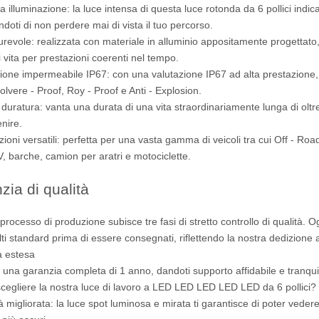
 illuminazione: la luce intensa di questa luce rotonda da 6 pollici indica
doti di non perdere mai di vista il tuo percorso.
durevole: realizzata con materiale in alluminio appositamente progettato
i vita per prestazioni coerenti nel tempo.
zione impermeabile IP67: con una valutazione IP67 ad alta prestazione, è 
olvere - Proof, Roy - Proof e Anti - Explosion.
 duratura: vanta una durata di una vita straordinariamente lunga di oltre
enire.
zioni versatili: perfetta per una vasta gamma di veicoli tra cui Off - Roa
, barche, camion per aratri e motociclette.
zia di qualità
o processo di produzione subisce tre fasi di stretto controllo di qualità
alti standard prima di essere consegnati, riflettendo la nostra dedizione a 
a estesa
 una garanzia completa di 1 anno, dandoti supporto affidabile e tranquil
cegliere la nostra luce di lavoro a LED LED LED LED LED da 6 pollici?
ità migliorata: la luce spot luminosa e mirata ti garantisce di poter vede