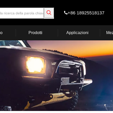
+86 18925518137

mo
Prodotti
Applicazioni
Mez