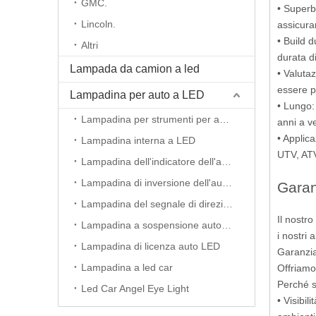
GMC.
• Superba
Lincoln.
assicuran
• Build 
Altri
durata d
Lampada da camion a led
• Valuta
essere p
Lampadina per auto a LED
• Lungo:
Lampadina per strumenti per auto a LED
anni a v
• Applica
Lampadina interna a LED
UTV, ATV
Lampadina dell'indicatore dell'auto a LED
Lampadina di inversione dell'auto principale
Garan
Lampadina del segnale di direzione dell'auto principale
Il nostr
Lampadina a sospensione auto a LED
i nostri 
Lampadina di licenza auto LED
Garanzi
Lampadina a led car
Offriamo
Perché s
Led Car Angel Eye Light
• Visibil