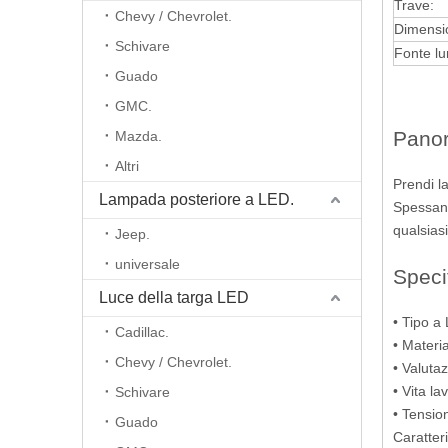
Trave:
Chevy / Chevrolet.
Dimensio
Schivare
Fonte l
Guado
GMC.
Panor
Mazda.
Altri
Prendi l
Lampada posteriore a LED.
Spessant
qualsiasi
Jeep.
universale
Speci
Luce della targa LED
• Tipo a
Cadillac.
• Materi
Chevy / Chevrolet.
• Valuta
• Vita la
Schivare
• Tension
Guado
Caratter