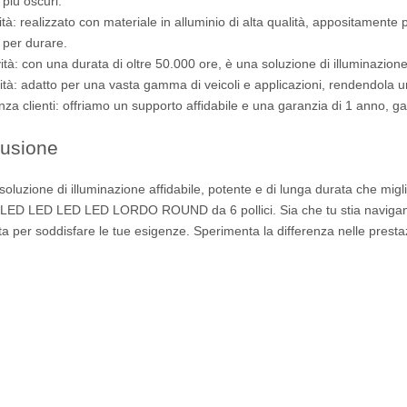
 più oscuri.
ità: realizzato con materiale in alluminio di alta qualità, appositamente 
o per durare.
ità: con una durata di oltre 50.000 ore, è una soluzione di illuminazion
ilità: adatto per una vasta gamma di veicoli e applicazioni, rendendola un
enza clienti: offriamo un supporto affidabile e una garanzia di 1 anno, g
usione
oluzione di illuminazione affidabile, potente e di lunga durata che miglior
 LED LED LED LED LORDO ROUND da 6 pollici. Sia che tu stia navigando i
a per soddisfare le tue esigenze. Sperimenta la differenza nelle prestazi