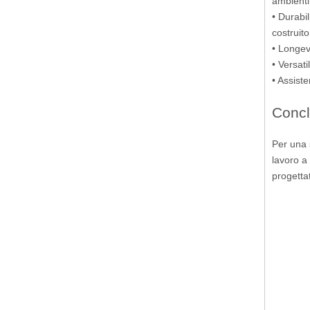
ambienti
• Durabil
costruit
• Longev
• Versat
• Assist
Concl
Per una s
lavoro a
progettat