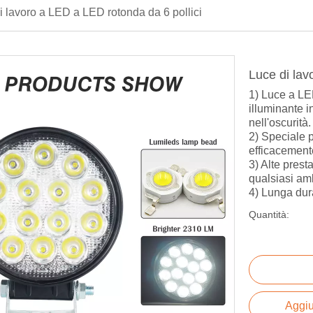
i lavoro a LED a LED rotonda da 6 pollici
Luce di lav
1) Luce a L
illuminante i
nell'oscurità.
2) Speciale p
efficacemente
3) Alte prest
qualsiasi ambi
4) Lunga dura
Quantità:
Aggiu