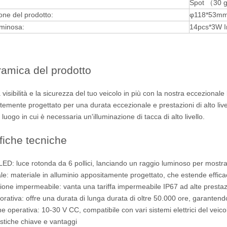
Spot （30 gr
ne del prodotto:
φ118*53m
uminosa:
14pcs*3W I
amica del prodotto
a visibilità e la sicurezza del tuo veicolo in più con la nostra eccezion
emente progettato per una durata eccezionale e prestazioni di alto livell
 luogo in cui è necessaria un'illuminazione di tacca di alto livello.
fiche tecniche
 LED: luce rotonda da 6 pollici, lanciando un raggio luminoso per mostr
ale: materiale in alluminio appositamente progettato, che estende effica
zione impermeabile: vanta una tariffa impermeabile IP67 ad alte prestazio
vorativa: offre una durata di lunga durata di oltre 50.000 ore, garantendo
e operativa: 10-30 V CC, compatibile con vari sistemi elettrici del veico
istiche chiave e vantaggi