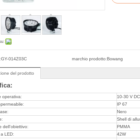
su:
:
GY-014Z03C
marchio prodotto:
Bowang
ione del prodotto
fica:
 operativa:
10-30 V DC
mpermeabile:
IP 67
ase:
Nero
e:
Shell di all
 dell'obiettivo:
PMMA
 a LED:
42W