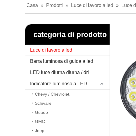
Casa
»
Prodotti
»
Luce di lavoro a led
»
Luce d
categoria di prodotto
Luce di lavoro a led
Barra luminosa di guida a led
LED luce diurna diurna / drl
Indicatore luminoso a LED
Chevy / Chevrolet.
Schivare
Guado
GMC.
Jeep.