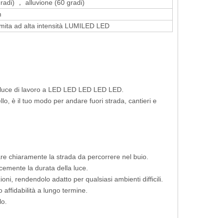
adi) ， alluvione (60 gradi)
m
mita ad alta intensità LUMILED LED
ale luce di lavoro a LED LED LED LED LED.
o, è il tuo modo per andare fuori strada, cantieri e
are chiaramente la strada da percorrere nel buio.
cemente la durata della luce.
ni, rendendolo adatto per qualsiasi ambienti difficili.
 affidabilità a lungo termine.
lo.