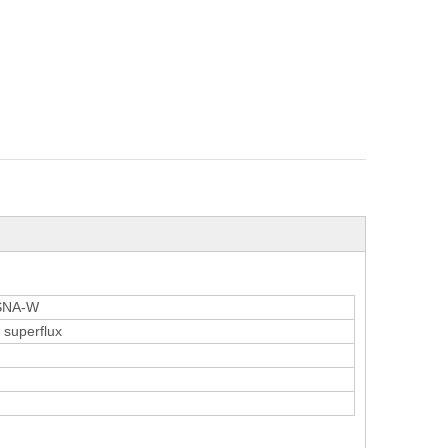
SNA-W
 superflux