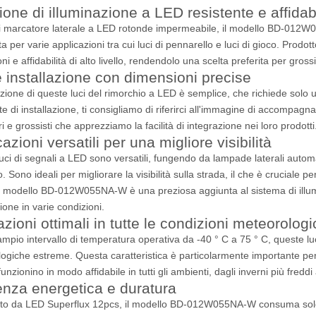
ione di illuminazione a LED resistente e affidab
di marcatore laterale a LED rotonde impermeabile, il modello BD-012W0
a per varie applicazioni tra cui luci di pennarello e luci di gioco. Prod
ni e affidabilità di alto livello, rendendolo una scelta preferita per gross
e installazione con dimensioni precise
azione di queste luci del rimorchio a LED è semplice, che richiede solo u
te di installazione, ti consigliamo di riferirci all'immagine di accompag
i e grossisti che apprezziamo la facilità di integrazione nei loro prodotti
azioni versatili per una migliore visibilità
ci di segnali a LED sono versatili, fungendo da lampade laterali automatic
. Sono ideali per migliorare la visibilità sulla strada, il che è cruciale pe
Il modello BD-012W055NA-W è una preziosa aggiunta al sistema di illumi
ione in varie condizioni.
azioni ottimali in tutte le condizioni meteorolog
mpio intervallo di temperatura operativa da -40 ° C a 75 ° C, queste luc
ogiche estreme. Questa caratteristica è particolarmente importante per i
funzionino in modo affidabile in tutti gli ambienti, dagli inverni più freddi 
ienza energetica e duratura
to da LED Superflux 12pcs, il modello BD-012W055NA-W consuma solo 0