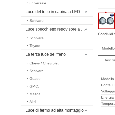
universale
Luce del tetto in cabina a LED
Schivare
Luce specchietto retrovisore a retrovisore a LED
Condividi 
Schivare
Toyato.
Modello
La terza luce del freno
Descriz
Chevy / Chevrolet.
Schivare
Guado
Modello
Fonte l
GMC.
Voltaggi
Mazda.
Energia
Altri
Temperat
Luce di fermo ad alta montaggio