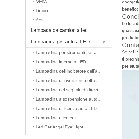
GMC.
energeti
benefico
Lincoln.
Concl
Altri
Le luci 
Lampada da camion a led
qualsiasi
produttor
Lampadina per auto a LED
Contat
Se sei i
Lampadina per strumenti per auto a LED
ti preghi
Lampadina interna a LED
per aiut
Lampadina dell'indicatore dell'auto a LED
Lampadina di inversione dell'auto principale
Lampadina del segnale di direzione dell'auto principale
Lampadina a sospensione auto a LED
Lampadina di licenza auto LED
Lampadina a led car
Led Car Angel Eye Light