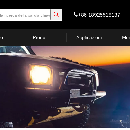
+86 18925518137

mo
Prodotti
Applicazioni
Mez