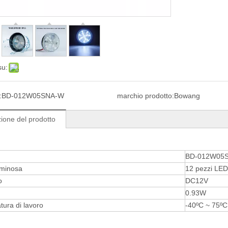
su:
:
BD-012W05SNA-W
marchio prodotto:
Bowang
ione del prodotto
BD-012W05
uminosa
12 pezzi LED
o
DC12V
0.93W
ura di lavoro
-40ºC ~ 75ºC