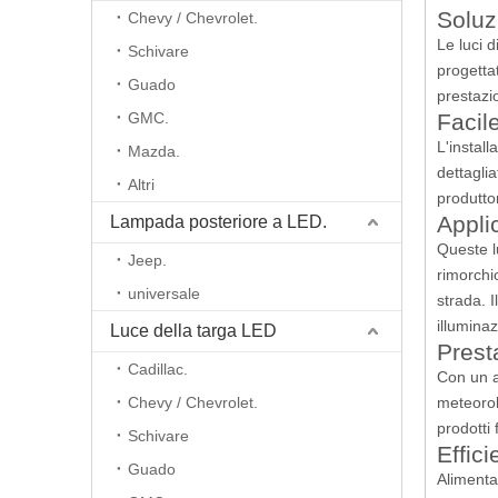
Soluz
Chevy / Chevrolet.
Le luci 
Schivare
progettat
Guado
prestazio
GMC.
Facil
L'install
Mazda.
dettaglia
Altri
produttor
Applic
Lampada posteriore a LED.
Queste lu
Jeep.
rimorchio
universale
strada. 
illuminaz
Luce della targa LED
Prest
Cadillac.
Con un a
Chevy / Chevrolet.
meteorol
prodotti 
Schivare
Effic
Guado
Alimenta