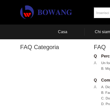
Casa
Chi sia
FAQ Categoria
FAQ
Q
Perc
A
Un for
B. Mi
Q
Come
A
A. Di
B. Fa
C. Do
D. Pr