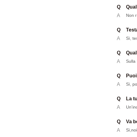
Q
Qual
A
Non r
Q
Test
A
Sì, te
Q
Qual
A
Sulla 
Q
Puoi
A
Sì, p
Q
La t
A
Un'in
Q
Va b
A
Sì,
no