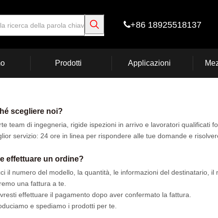
+86 18925518137

mo
Prodotti
Applicazioni
Mez
hé scegliere noi?
te team di ingegneria, rigide ispezioni in arrivo e lavoratori qualificati 
glior servizio: 24 ore in linea per rispondere alle tue domande e risolver
 effettuare un ordine?
cci il numero del modello, la quantità, le informazioni del destinatario, 
remo una fattura a te.
vresti effettuare il pagamento dopo aver confermato la fattura.
oduciamo e spediamo i prodotti per te.