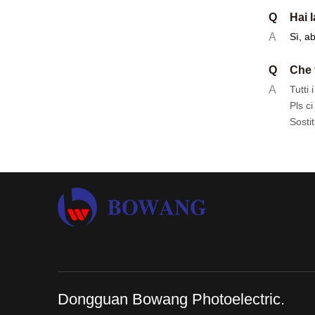
Q
Hai 
A
Sì, a
Q
Che 
A
Tutti
Pls c
Sosti
Dongguan Bowang Photoelectric.