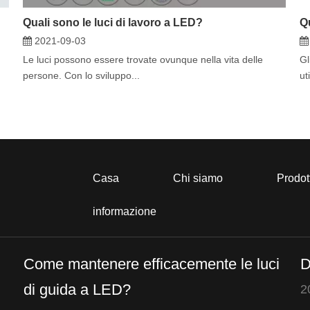
Quali sono le luci di lavoro a LED?
2021-09-03
Le luci possono essere trovate ovunque nella vita delle
Gl
persone. Con lo sviluppo...
ut
Casa
Chi siamo
Prodot
informazione
Come mantenere efficacemente le luci
D
di guida a LED?
2