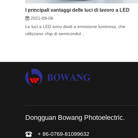
I principali vantaggi delle luci di lavoro a LED
2021-09-06
Le luci a LED sono diodi a emissione luminosa, che
utilizzano chip di semicondut...
Dongguan Bowang Photoelectric.
+ 86-0769-81099632