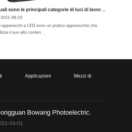
Quali sono le principali categorie di luci di lavoro a LED?
2021-08-23
i apparecchi a LED sono un pratico apparecchio che
ilizza il suo alto conten...
ti
Applicazioni
Mezzi di
ongguan Bowang Photoelectric.
021-03-01