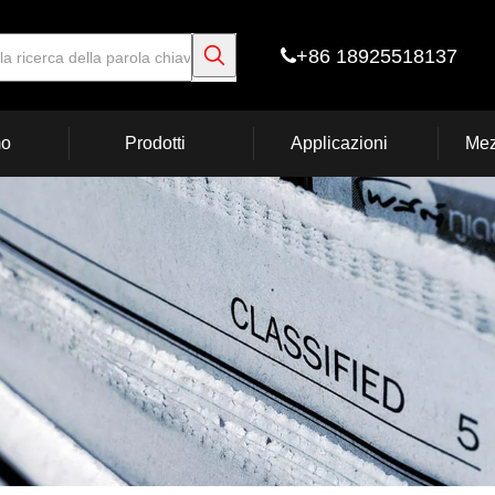
+86 18925518137

mo
Prodotti
Applicazioni
Mez