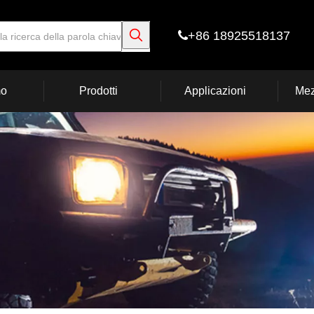
+86 18925518137

mo
Prodotti
Applicazioni
Mez