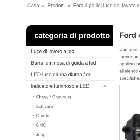
Casa
»
Prodotti
»
Ford 4 pollici luce del lavoro 
Ford 
categoria di prodotto
Con anni d
Luce di lavoro a led
fornire u
Barra luminosa di guida a led
applicazio
all'elenco
LED luce diurna diurna / drl
specifiche
Indicatore luminoso a LED
Chevy / Chevrolet.
Schivare
Guado
GMC.
Jeep.